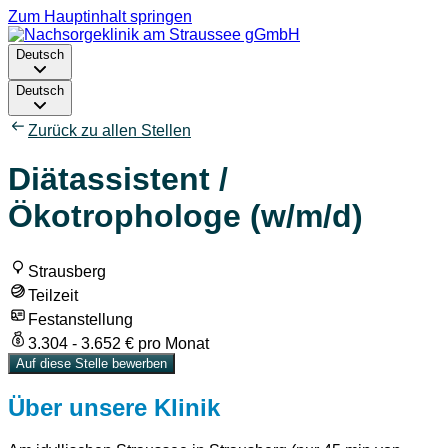
Zum Hauptinhalt springen
Deutsch
Deutsch
Zurück zu allen Stellen
Diätassistent /
Ökotrophologe (w/m/d)
Strausberg
Teilzeit
Festanstellung
3.304 - 3.652 € pro Monat
Auf diese Stelle bewerben
Über unsere Klinik