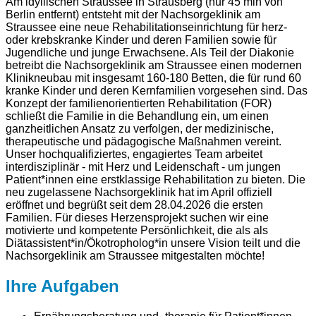
Am idyllischen Straussee in Strausberg (nur 45 min von
Berlin entfernt) entsteht mit der Nachsorgeklinik am
Straussee eine neue Rehabilitationseinrichtung für herz-
oder krebskranke Kinder und deren Familien sowie für
Jugendliche und junge Erwachsene. Als Teil der Diakonie
betreibt die Nachsorgeklinik am Straussee einen modernen
Klinikneubau mit insgesamt 160-180 Betten, die für rund 60
kranke Kinder und deren Kernfamilien vorgesehen sind. Das
Konzept der familienorientierten Rehabilitation (FOR)
schließt die Familie in die Behandlung ein, um einen
ganzheitlichen Ansatz zu verfolgen, der medizinische,
therapeutische und pädagogische Maßnahmen vereint.
Unser hochqualifiziertes, engagiertes Team arbeitet
interdisziplinär - mit Herz und Leidenschaft - um jungen
Patient*innen eine erstklassige Rehabilitation zu bieten. Die
neu zugelassene Nachsorgeklinik hat im April offiziell
eröffnet und begrüßt seit dem 28.04.2026 die ersten
Familien. Für dieses Herzensprojekt suchen wir eine
motivierte und kompetente Persönlichkeit, die als als
Diätassistent*in/Ökotropholog*in unsere Vision teilt und die
Nachsorgeklinik am Straussee mitgestalten möchte!
Ihre Aufgaben